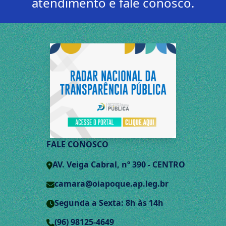
atendimento e fale conosco.
FALE CONOSCO
AV. Veiga Cabral, nº 390 - CENTRO
camara@oiapoque.ap.leg.br
Segunda a Sexta: 8h às 14h
(96) 98125-4649