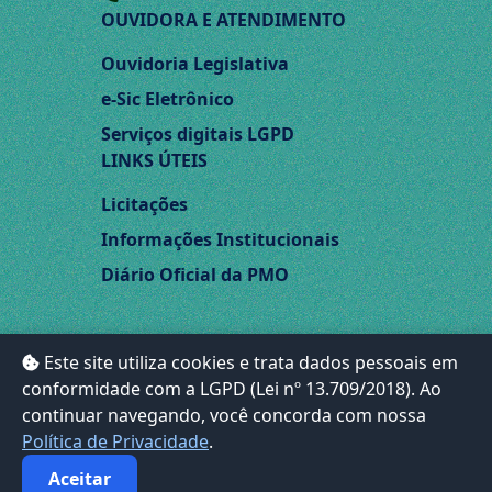
OUVIDORA E ATENDIMENTO
Ouvidoria Legislativa
e-Sic Eletrônico
Serviços digitais LGPD
LINKS ÚTEIS
Licitações
Informações Institucionais
Diário Oficial da PMO
Siga-nos nas redes sociais:
Este site utiliza cookies e trata dados pessoais em
conformidade com a LGPD (Lei nº 13.709/2018). Ao
continuar navegando, você concorda com nossa
Política de Privacidade
.
Aceitar
@Todos os Direitos
Desenvovido por JA - Gestão e