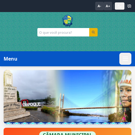
|
|
A-
A+
Menu